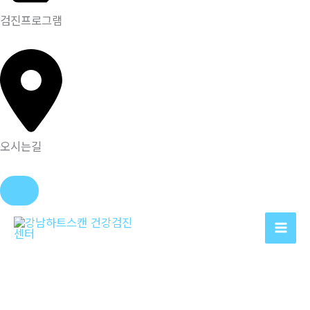
검진프로그램
오시는길
콘
텐
츠
로
건
너