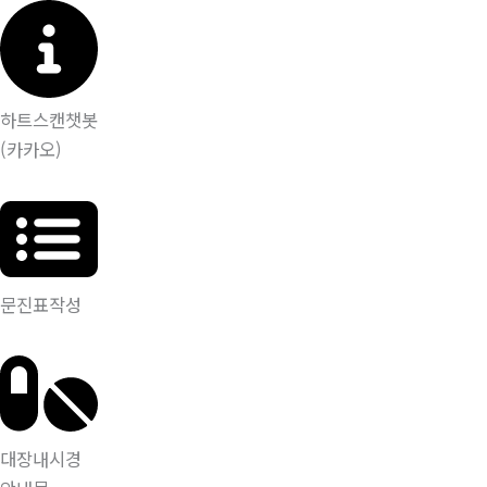
하트스캔챗봇
(카카오)
문진표작성
대장내시경