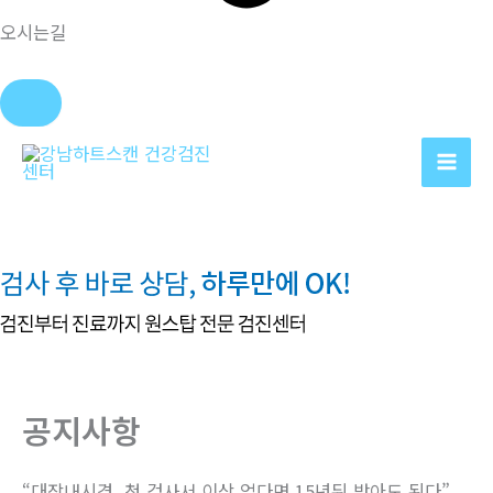
오시는길
콘
텐
츠
로
건
너
뛰
기
공지사항
“대장내시경, 첫 검사서 이상 없다면 15년뒤 받아도 된다”