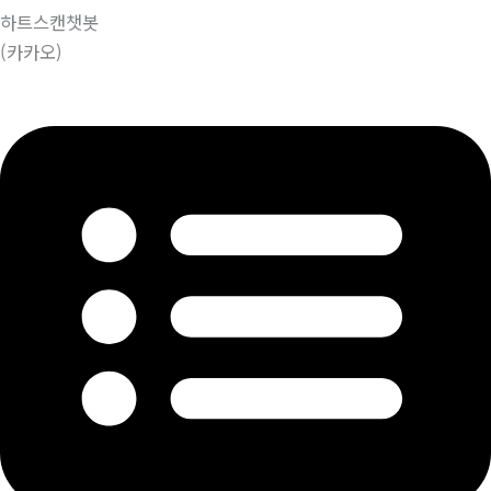
하트스캔챗봇
(카카오)