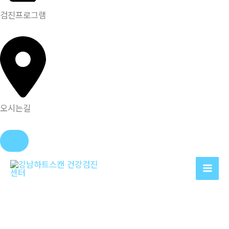
검진프로그램
오시는길
콘
텐
츠
로
건
너