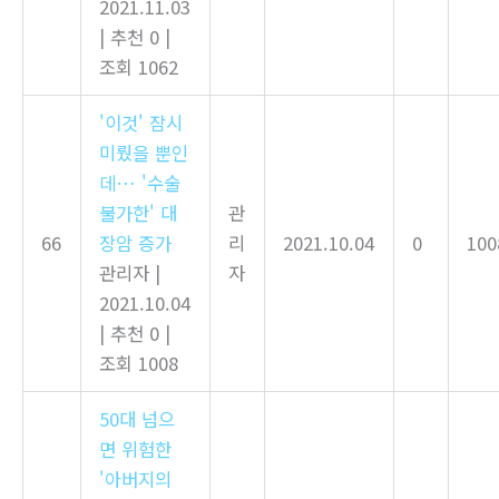
2021.11.03
|
추천 0
|
조회 1062
'이것' 잠시
미뤘을 뿐인
데… '수술
불가한' 대
관
66
장암 증가
리
2021.10.04
0
100
관리자
|
자
2021.10.04
|
추천 0
|
조회 1008
50대 넘으
면 위험한
'아버지의