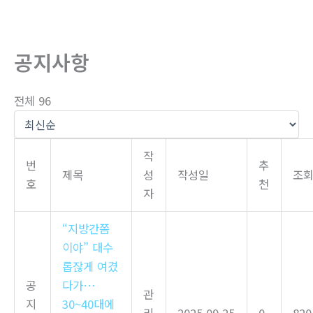
뛰
기
공지사항
전체 96
작
번
추
제목
성
작성일
조
호
천
자
“지방간쯤
이야” 대수
롭잖게 여겼
공
다가…
관
지
30~40대에
리
2025.09.25
0
820