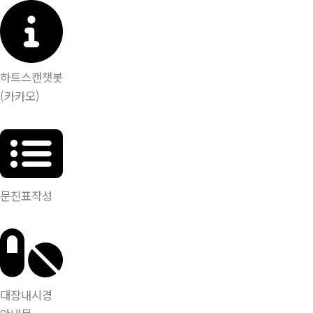
하트스캔챗봇
(카카오)
문진표작성
대장내시경