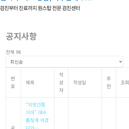
뛰
기
공지사항
전체 96
작
번
추
제목
성
작성일
조
호
천
자
“지방간쯤
이야” 대수
롭잖게 여겼
공
다가…