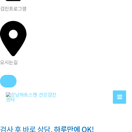
검진프로그램
오시는길
콘
텐
츠
로
건
너