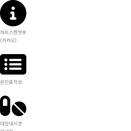
하트스캔챗봇
(카카오)
문진표작성
대장내시경