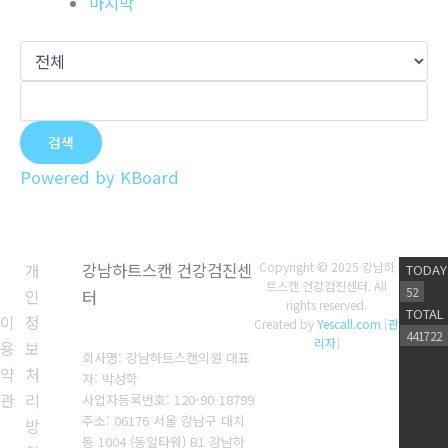
마지막
검색
Powered by KBoard
개
강남하트스캔 건강검진센
Copyright © 2025 강남하
TODAY
트스캔 건강검진센터. All
52
인
터
rights reserved.
TOTAL
이
정
Created by
Yescall.com
[
관
441722
리자
]
용
보
회사명: 강남하트스캔의원 대표
약
처
자: 박성학
관
리
사업자등록번호: 120-90-18799
주소: 06176 서울 강남구 대치
방
동 1004 (동일타워) B1 강남하