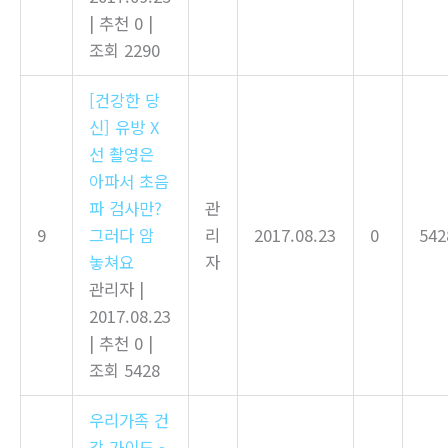
|
추천 0
|
조회 2290
[건강한 당
신] 유방 X
선 촬영은
아파서 초음
파 검사만?
관
9
그러다 암
리
2017.08.23
0
542
놓쳐요
자
관리자
|
2017.08.23
|
추천 0
|
조회 5428
우리가족 건
강 가이드 -