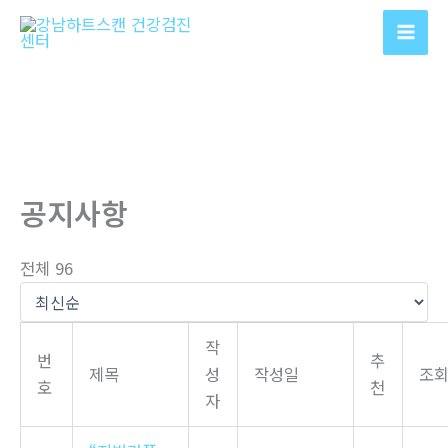
콘
텐
츠
로
건
너
뛰
기
공지사항
전체 96
작
번
추
제목
성
작성일
조
호
천
자