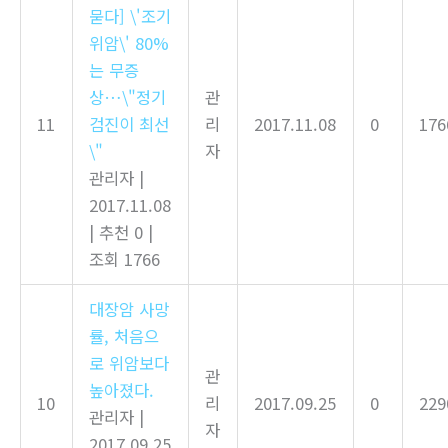
묻다] \'조기
위암\' 80%
는 무증
상…\"정기
관
11
검진이 최선
리
2017.11.08
0
176
\"
자
관리자
|
2017.11.08
|
추천 0
|
조회 1766
대장암 사망
률, 처음으
로 위암보다
관
높아졌다.
10
리
2017.09.25
0
229
관리자
|
자
2017.09.25