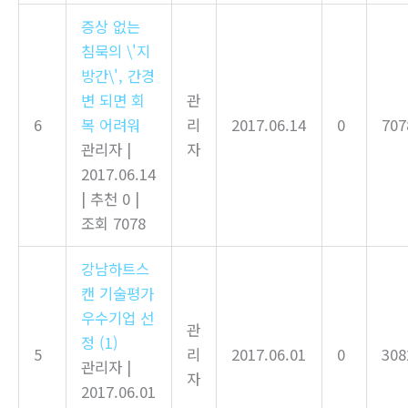
증상 없는
침묵의 \'지
방간\', 간경
변 되면 회
관
6
복 어려워
리
2017.06.14
0
707
관리자
|
자
2017.06.14
|
추천 0
|
조회 7078
강남하트스
캔 기술평가
우수기업 선
관
정
(1)
5
리
2017.06.01
0
308
관리자
|
자
2017.06.01