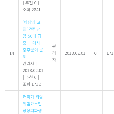
|
추천 0
|
조회 2841
‘아담의 고
민’ 전립선
암 50대 급
증… 대사
관
증후군이 문
14
리
2018.02.01
0
171
제
자
관리자
|
2018.02.01
|
추천 0
|
조회 1712
커피가 위암
위험요소인
장상피화생