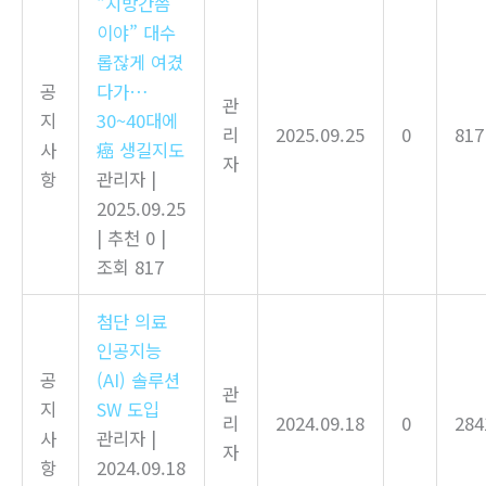
“지방간쯤
이야” 대수
롭잖게 여겼
공
다가…
관
지
30~40대에
리
2025.09.25
0
817
사
癌 생길지도
자
항
관리자
|
2025.09.25
|
추천 0
|
조회 817
첨단 의료
인공지능
공
(AI) 솔루션
관
지
SW 도입
리
2024.09.18
0
284
사
관리자
|
자
항
2024.09.18