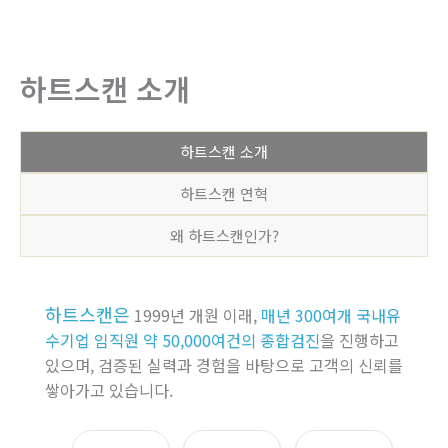
뛰
기
하트스캔 소개
하트스캔 소개
하트스캔 연혁
왜 하트스캔인가?
하트스캔은
1999년 개원 이래,
매년 300여개 국내유
수기업 임직원 약 50,000여건의 종합검진
을 진행하고
있으며, 검증된 실력과 경험을 바탕으로 고객의 신뢰를
쌓아가고 있습니다.