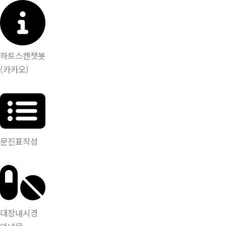
하트스캔챗봇
(카카오)
문진표작성
대장내시경