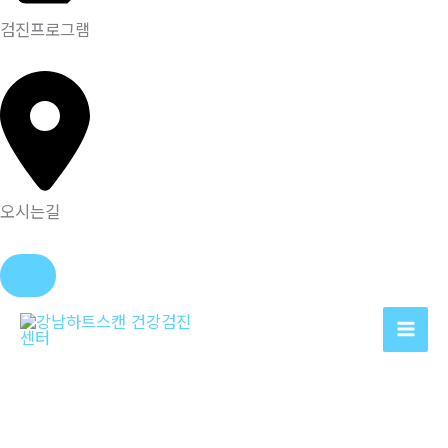
검진프로그램
오시는길
콘
텐
츠
로
건
너