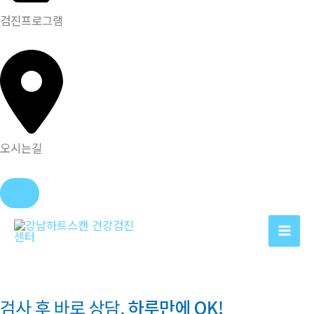
검진프로그램
오시는길
콘
텐
츠
로
건
너