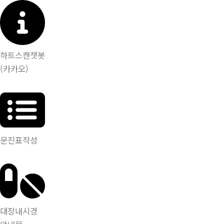
하트스캔챗봇
(카카오)
문진표작성
대장내시경