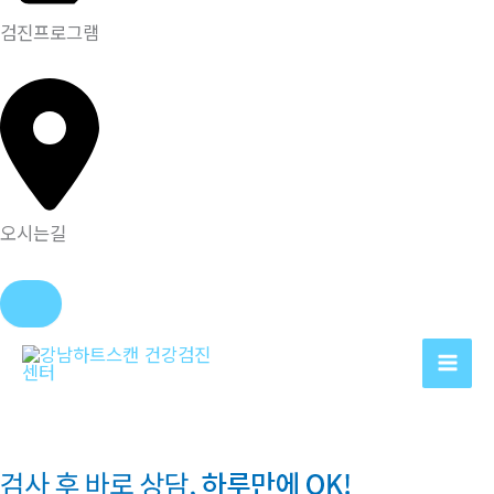
검진프로그램
오시는길
콘
텐
츠
로
건
너