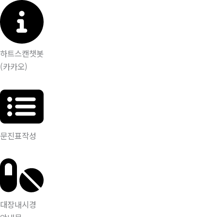
하트스캔챗봇
(카카오)
문진표작성
대장내시경