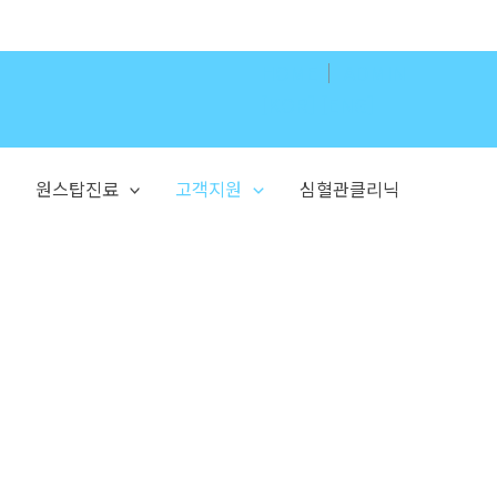
HOME
│
ADMIN
[KOR]
[ENG]
원스탑진료
고객지원
심혈관클리닉