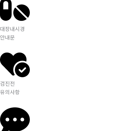
대장내시경
안내문
검진전
유의사항