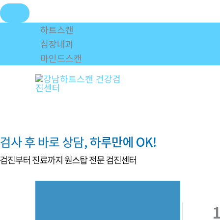
콘
하트스캔
텐
심장내과
츠
마인드스캔
로
건
너
뛰
기